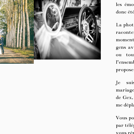
les émo
donc ét
La phot
raconter
moments,
gens av
ou tou
l’ensemb
propose 
Je sui
mariage 
de Gex,
me dépl
Vous po
par télé
vous ré