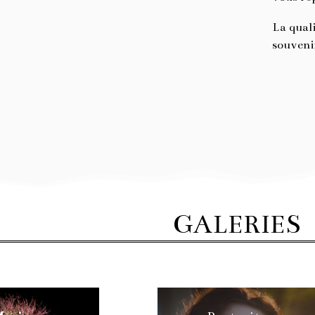
La quali
souven
GALERIES