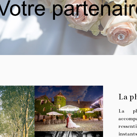
La p
La ph
accomp
ressent
instants